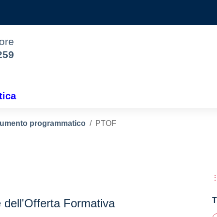
iore
259
tica
umento programmatico
PTOF
T
 dell'Offerta Formativa