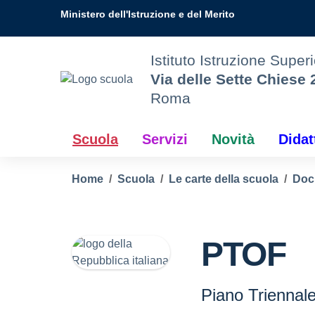
Vai ai contenuti
Vai al menu di navigazione
Vai al footer
Ministero dell'Istruzione e del Merito
Istituto Istruzione Super
Via delle Sette Chiese 
Roma
Scuola
Servizi
Novità
Didat
Home
Scuola
Le carte della scuola
Doc
PTOF
Piano Triennale