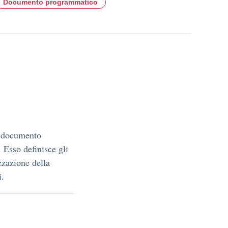
Documento programmatico
n documento
. Esso definisce gli
zzazione della
i.