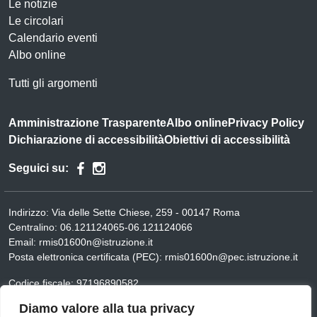
Le notizie
Le circolari
Calendario eventi
Albo online
Tutti gli argomenti
Amministrazione Trasparente
Albo online
Privacy Policy
Dichiarazione di accessibilità
Obiettivi di accessibilità
Seguici su:
Indirizzo:
Via delle Sette Chiese, 259 - 00147 Roma
Centralino:
06.121124065-06.121124066
Email:
rmis01600n@istruzione.it
Posta elettronica certificata (PEC):
rmis01600n@pec.istruzione.it
Codice fiscale: 97196890582
Codice meccanografico:
rmis01600n
Diamo valore alla tua privacy
Codice Indice delle Pubbliche Amministrazioni (IPA):