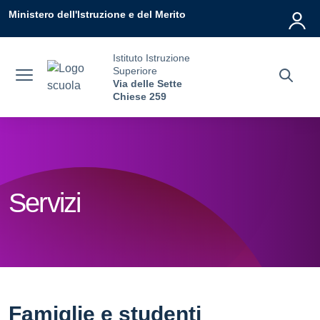
Vai ai contenuti
Vai al menu di navigazione
Vai al footer
Ministero dell'Istruzione e del Merito
Istituto Istruzione
Superiore
Via delle Sette
Chiese 259
Servizi
Famiglie e studenti