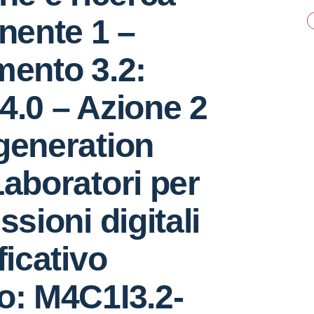
ente 1 –
mento 3.2:
4.0 – Azione 2
generation
Laboratori per
ssioni digitali
ficativo
o: M4C1I3.2-