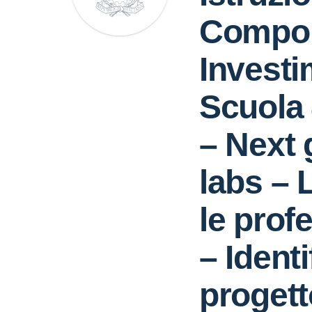
Compon
Investi
Scuola 
– Next 
labs – 
le profe
– Identi
progett