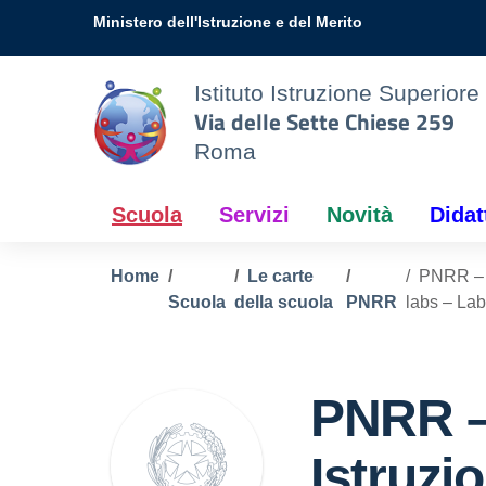
Vai ai contenuti
Vai al menu di navigazione
Vai al footer
Ministero dell'Istruzione e del Merito
Istituto Istruzione Superiore
Via delle Sette Chiese 259
Roma
Scuola
Servizi
Novità
Didat
Home
Le carte
PNRR – M
Scuola
della scuola
PNRR
labs – Lab
PNRR –
Istruzi