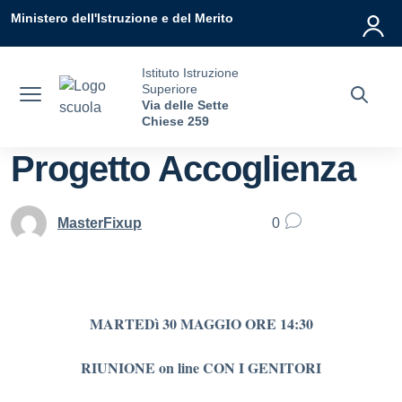
Vai ai contenuti
Vai al menu di navigazione
Vai al footer
Ministero dell'Istruzione e del Merito
Istituto Istruzione
Superiore
Via delle Sette
Chiese 259
Progetto Accoglienza
MasterFixup
0
MARTEDì
30 MAGGIO ORE 14:30
RIUNIONE on line CON I GENITORI