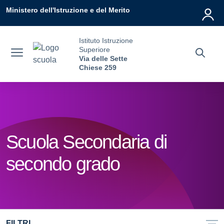
Vai ai contenuti
Vai al menu di navigazione
Vai al footer
Ministero dell'Istruzione e del Merito
Istituto Istruzione
Superiore
Via delle Sette
Chiese 259
Scuola Secondaria di
secondo grado
FILTRI