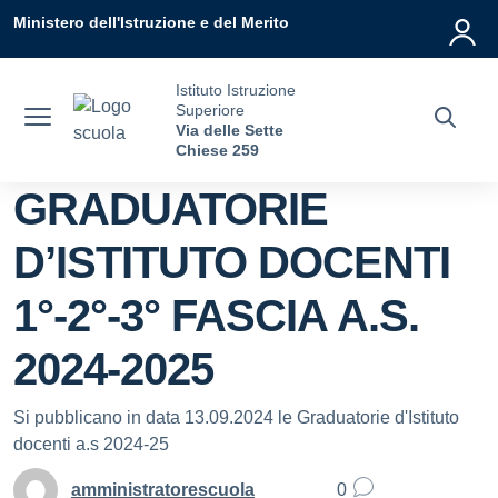
Vai ai contenuti
Vai al menu di navigazione
Vai al footer
Ministero dell'Istruzione e del Merito
Istituto Istruzione
Superiore
Via delle Sette
Chiese 259
GRADUATORIE
D’ISTITUTO DOCENTI
1°-2°-3° FASCIA A.S.
2024-2025
Si pubblicano in data 13.09.2024 le Graduatorie d'Istituto
docenti a.s 2024-25
amministratorescuola
0