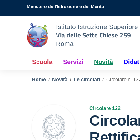
Vai ai contenuti
Vai al menu di navigazione
Vai al footer
Ministero dell'Istruzione e del Merito
Istituto Istruzione Superiore
Via delle Sette Chiese 259
Roma
Scuola
Servizi
Novità
Didat
Home
Novità
Le circolari
Circolare n. 12
Circolare 122
Circola
Rettific