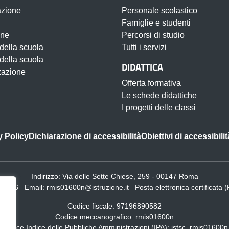
azione
Personale scolastico
Famiglie e studenti
one
Percorsi di studio
 della scuola
Tutti i servizi
 della scuola
DIDATTICA
zazione
Offerta formativa
Le schede didattiche
I progetti delle classi
y Policy
Dichiarazione di accessibilità
Obiettivi di accessibilit
Indirizzo:
Via delle Sette Chiese, 259 - 00147 Roma
24066
Email:
rmis01600n@istruzione.it
Posta elettronica certificata 
Codice fiscale: 97196890582
Codice meccanografico:
rmis01600n
Codice Indice delle Pubbliche Amministrazioni (IPA): istsc_rmis01600n