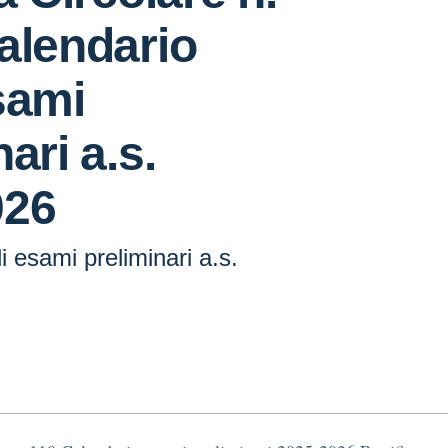
alendario
sami
ari a.s.
026
i esami preliminari a.s.