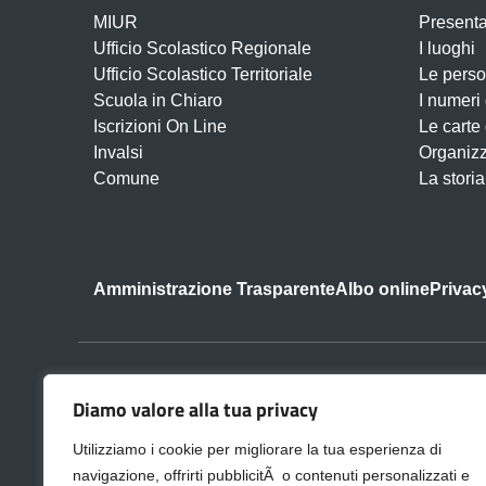
MIUR
Present
Ufficio Scolastico Regionale
I luoghi
Ufficio Scolastico Territoriale
Le pers
Scuola in Chiaro
I numeri
Iscrizioni On Line
Le carte
Invalsi
Organiz
Comune
La storia
Amministrazione Trasparente
Albo online
Privac
Centralino:
06.121124065-06.1211
Diamo valore alla tua privacy
Utilizziamo i cookie per migliorare la tua esperienza di
navigazione, offrirti pubblicitÃ o contenuti personalizzati e